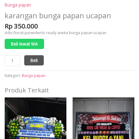
Bunga papan
karangan bunga papan ucapan
Rp
350.000
Adis florist purwokerto ready aneka bunga papan ucapan
Beli lewat WA
Kuantitas
Beli
karangan
bunga
papan
Kategori:
Bunga papan
ucapan
Produk Terkait