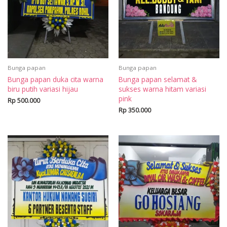
Bunga papan
Bunga papan
Bunga papan duka cita warna
Bunga papan selamat &
biru putih variasi hijau
sukses warna hitam variasi
pink
Rp
500.000
Rp
350.000