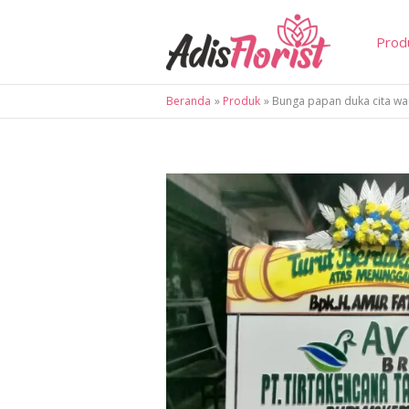
Lewati
ke
Prod
konten
Beranda
Produk
Bunga papan duka cita wa