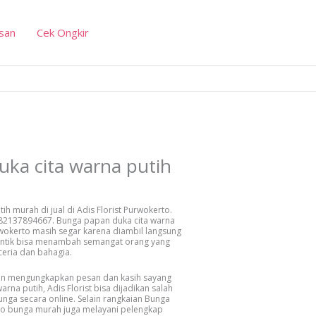
san
Cek Ongkir
ka cita warna putih
h murah di jual di Adis Florist Purwokerto.
082137894667. Bunga papan duka cita warna
urwokerto masih segar karena diambil langsung
cantik bisa menambah semangat orang yang
ceria dan bahagia.
gin mengungkapkan pesan dan kasih sayang
na putih, Adis Florist bisa dijadikan salah
nga secara online. Selain rangkaian Bunga
oko bunga murah juga melayani pelengkap