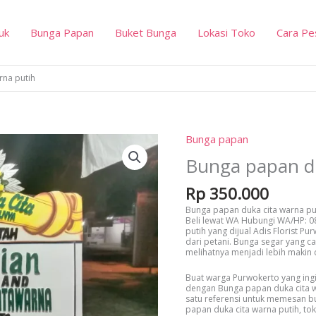
uk
Bunga Papan
Buket Bunga
Lokasi Toko
Cara Pe
rna putih
Bunga papan
Bunga papan du
Rp
350.000
Bunga papan duka cita warna puti
Beli lewat WA Hubungi WA/HP: 
putih yang dijual Adis Florist P
dari petani. Bunga segar yang 
melihatnya menjadi lebih makin 
Buat warga Purwokerto yang in
dengan Bunga papan duka cita war
satu referensi untuk memesan bu
papan duka cita warna putih, t