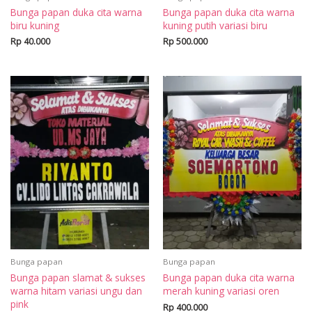
Bunga papan duka cita warna
Bunga papan duka cita warna
biru kuning
kuning putih variasi biru
Rp
40.000
Rp
500.000
Bunga papan
Bunga papan
Bunga papan slamat & sukses
Bunga papan duka cita warna
warna hitam variasi ungu dan
merah kuning variasi oren
pink
Rp
400.000