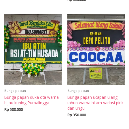
Bunga papan
Bunga papan
Bunga papan duka cita warna
Bunga papan ucapan ulang
hijau kuning Purbalingga
tahun warna hitam variasi pink
dan ungu
Rp
500.000
Rp
350.000