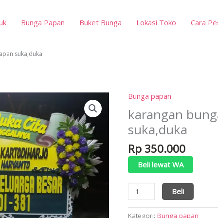
uk
Bunga Papan
Buket Bunga
Lokasi Toko
Cara Pe
apan suka,duka
Bunga papan
karangan bung
suka,duka
Rp
350.000
Beli lewat WA
Kuantitas
Beli
karangan
bunga
Kategori:
Bunga papan
papan