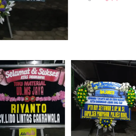
ucapan
suka,duka