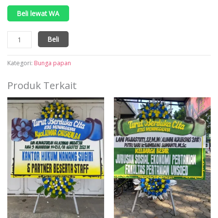
Beli lewat WA
Kuantitas
Beli
Bunga
papan
warna
Kategori:
Bunga papan
duka
cita
Produk Terkait
pink
hijau