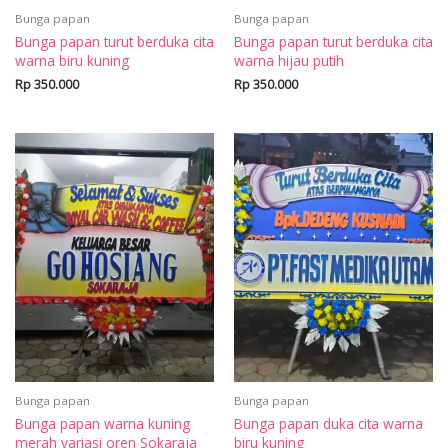
Bunga papan
Bunga papan
Bunga papan turut berduka cita
Bunga papan turut berduka cita
warna biru kuning
warna hijau putih
Rp
350.000
Rp
350.000
Bunga papan
Bunga papan
Bunga papan warna kuning
Bunga papan duka cita warna
merah variasi oren Sokaraja
biru kuning