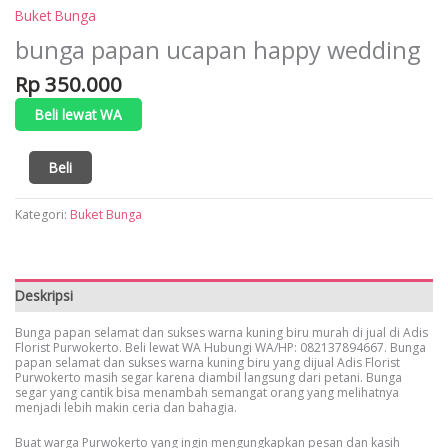
Buket Bunga
bunga papan ucapan happy wedding
Rp
350.000
Beli lewat WA
Kuantitas
Beli
bunga
papan
Kategori:
Buket Bunga
ucapan
happy
wedding
Deskripsi
Bunga papan selamat dan sukses warna kuning biru murah di jual di Adis
Florist Purwokerto. Beli lewat WA Hubungi WA/HP: 082137894667. Bunga
papan selamat dan sukses warna kuning biru yang dijual Adis Florist
Purwokerto masih segar karena diambil langsung dari petani. Bunga
segar yang cantik bisa menambah semangat orang yang melihatnya
menjadi lebih makin ceria dan bahagia.
Buat warga Purwokerto yang ingin mengungkapkan pesan dan kasih