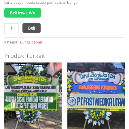
kartu ucapan pada setiap pemesanan bunga.
Beli lewat WA
Kuantitas
Beli
Bunga
papan
selamat
Kategori:
Bunga papan
&
dan
Produk Terkait
sukses
warna
hijau
kuning