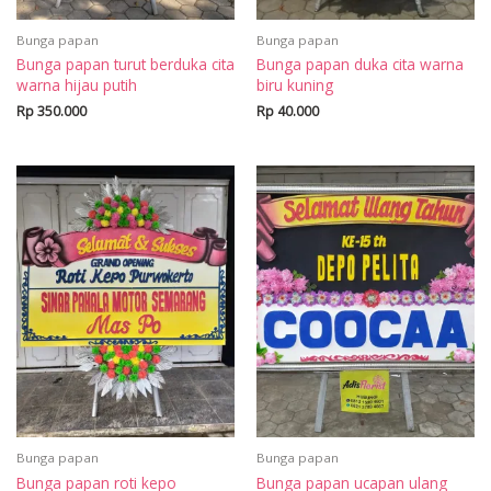
Bunga papan
Bunga papan
Bunga papan turut berduka cita
Bunga papan duka cita warna
warna hijau putih
biru kuning
Rp
350.000
Rp
40.000
Bunga papan
Bunga papan
Bunga papan roti kepo
Bunga papan ucapan ulang