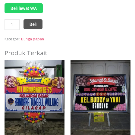
Beli lewat WA
Kuantitas
Beli
Bunga
papan
duka
Kategori:
Bunga papan
cita
warna
Produk Terkait
biru
kuning