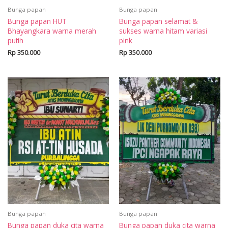
Bunga papan
Bunga papan
Bunga papan HUT
Bunga papan selamat &
Bhayangkara warna merah
sukses warna hitam variasi
putih
pink
Rp
350.000
Rp
350.000
Bunga papan
Bunga papan
Bunga papan duka cita warna
Bunga papan duka cita warna